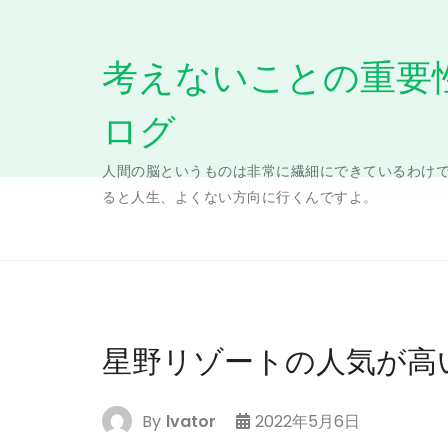
Skip
to
考えないことの重要
content
ログ
人間の脳というものは非常に繊細にできているわけ
ると人生、よくない方向に行くんですよ。
星野リゾートの人気が高
By
lvator
2022年5月6日