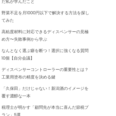
だ私が学んだこと
野菜不足を月1000円以下で解決する方法を探し
てみた
高粘度材料に対応できるディスペンサーの見極
め方〜失敗事例から学ぶ
なんとなく選ぶ癖を断つ！選択に強くなる質問
10個【自分会議】
ディスペンサーコントローラーの重要性とは？
工業用塗布の精度を決める鍵
「久保田」だけじゃない！新潟酒のイメージを
覆す濃醇な一本
税理士が明かす「顧問先が本当に喜んだ節税プ
ラン」5選