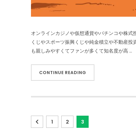
オンラインカジノや仮想通貨やパチンコや株式
くじやスポーツ振興くじや純金積立や不動産投
も親しみやすくてファンが多くて知名度が高 …
CONTINUE READING
投
Page
Page
Page
1
2
3