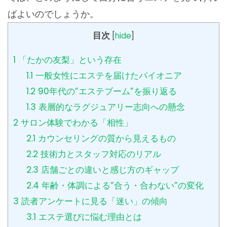
ばよいのでしょうか。
目次
[
hide
]
1
「たかの友梨」という存在
1.1
一般女性にエステを届けたパイオニア
1.2
90年代の”エステブーム”を振り返る
1.3
表層的なラグジュアリー志向への懸念
2
サロン体験でわかる「相性」
2.1
カウンセリングの質から見えるもの
2.2
技術力とスタッフ対応のリアル
2.3
店舗ごとの違いと感じ方のギャップ
2.4
年齢・体調による”合う・合わない”の変化
3
読者アンケートに見る「迷い」の傾向
3.1
エステ選びに悩む理由とは