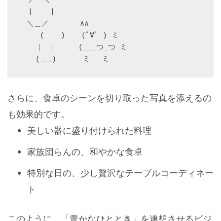
  ／￣＼

  |    |

　＼＿／ 　　　 ∧∧

  　 ( 　 )　  (ﾟ∀ﾟ ) ミ

  　｜ ｜　 　 (___つ_つ ミ

  　(＿_)　　　 ミ　 ミ
さらに、食卓のシーンを切り取った写真を添えるの
も効果的です。
美しい器に盛り付けられた料理
家族団らんの、和やかな食卓
特別な日の、少し贅沢なテーブルコーディネー
ト
このように、「豊かなひととき」を連想させるビジ