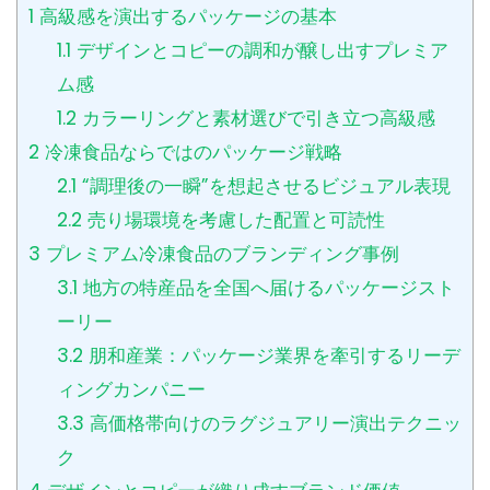
1
高級感を演出するパッケージの基本
1.1
デザインとコピーの調和が醸し出すプレミア
ム感
1.2
カラーリングと素材選びで引き立つ高級感
2
冷凍食品ならではのパッケージ戦略
2.1
“調理後の一瞬”を想起させるビジュアル表現
2.2
売り場環境を考慮した配置と可読性
3
プレミアム冷凍食品のブランディング事例
3.1
地方の特産品を全国へ届けるパッケージスト
ーリー
3.2
朋和産業：パッケージ業界を牽引するリーデ
ィングカンパニー
3.3
高価格帯向けのラグジュアリー演出テクニッ
ク