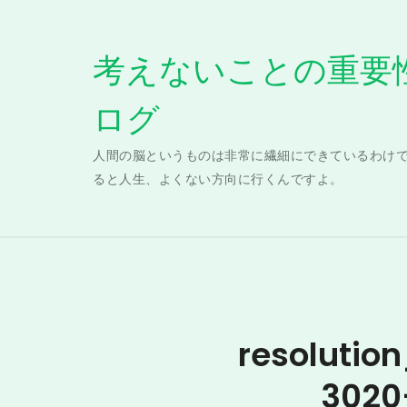
Skip
to
考えないことの重要
content
ログ
人間の脳というものは非常に繊細にできているわけ
ると人生、よくない方向に行くんですよ。
resoluti
3020