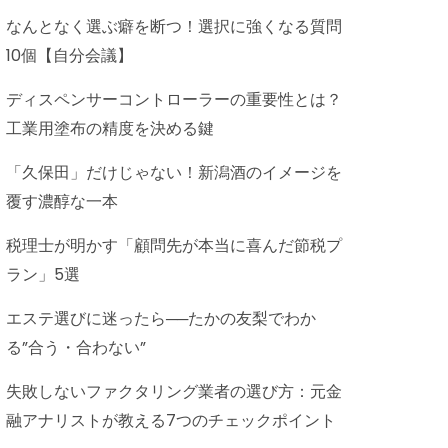
なんとなく選ぶ癖を断つ！選択に強くなる質問
10個【自分会議】
ディスペンサーコントローラーの重要性とは？
工業用塗布の精度を決める鍵
「久保田」だけじゃない！新潟酒のイメージを
覆す濃醇な一本
税理士が明かす「顧問先が本当に喜んだ節税プ
ラン」5選
エステ選びに迷ったら──たかの友梨でわか
る”合う・合わない”
失敗しないファクタリング業者の選び方：元金
融アナリストが教える7つのチェックポイント