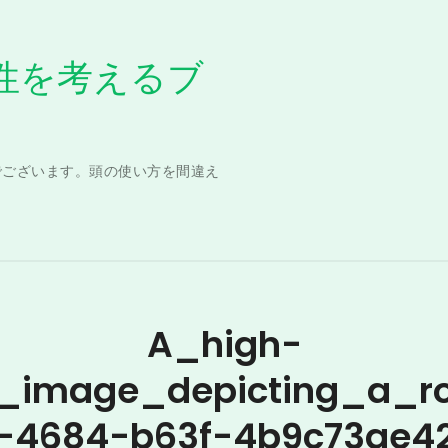
性を考えるブ
でございます。頭の使い方を間違え
A_high-
on_image_depicting_a_
-4684-b63f-4b9c73ae4