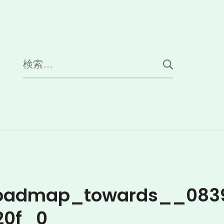
検
索:
roadmap_towards__083
20f_0